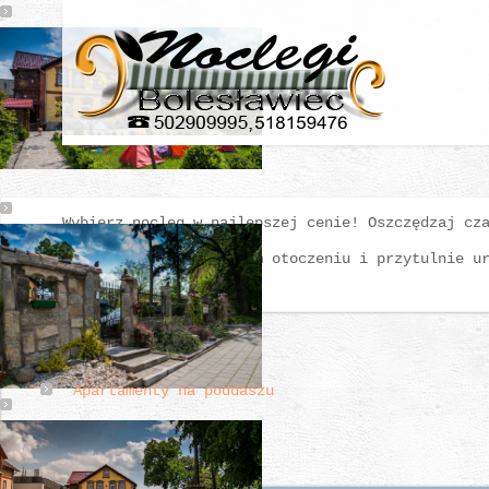
Wybierz nocleg w najlepszej cenie! Oszczędzaj cz
Bardzo wygodny w cichym otoczeniu i przytulnie u
Apartamenty na poddaszu